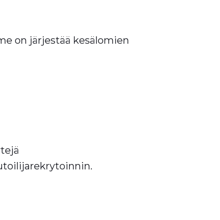
me on järjestää kesälomien
ytejä
lijarekrytoinnin.