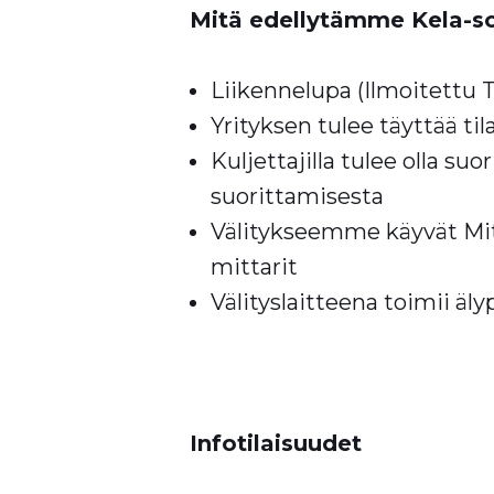
Mitä edellytämme Kela-
Liikennelupa (Ilmoitettu Tr
Yrityksen tulee täyttää ti
Kuljettajilla tulee olla s
suorittamisesta
Välitykseemme käyvät Mi
mittarit
Välityslaitteena toimii äl
Infotilaisuudet