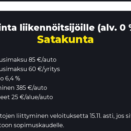
nta liikennöitsijöille (alv. 0
Satakunta
usimaksu 85 €/auto
simaksu 60 €/yritys
io 6,4 %
minen 385 €/auto
ueet 25 €/alue/auto
jen liittyminen veloituksetta 15.11. asti, jos 
toon sopimuskaudelle.