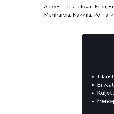
Alueeseen kuuluvat Eura, Eur
Merikarvia, Nakkila, Pomarkk
Tilaus
Ei vaa
Kuljet
Meno-p