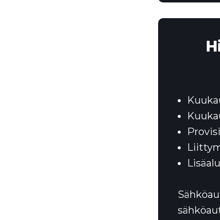
Hi
Kuuka
Kuukau
Provis
Liitty
Lisäal
Sähköauto
sähköau