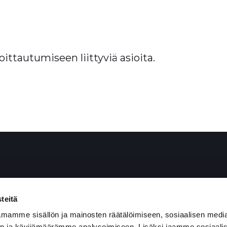
oittautumiseen liittyviä asioita.
teitä
Pirkanmaa
mamme sisällön ja mainosten räätälöimiseen, sosiaalisen medi
Keski- ja Pohjois-Pohjanmaa
n ja kävijämäärämme analysoimiseen. Lisäksi jaamme sosiaali