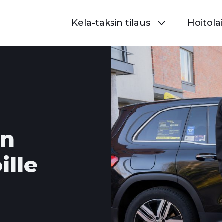
Kela-taksin tilaus
Hoitolai
an
ille