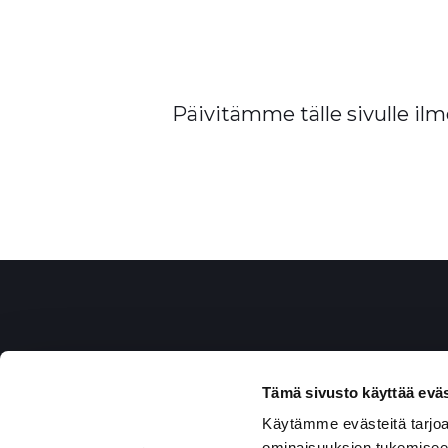
Päivitämme tälle sivulle ilm
Tämä sivusto käyttää eväs
Käytämme evästeitä tarjoa
ominaisuuksien tukemisee