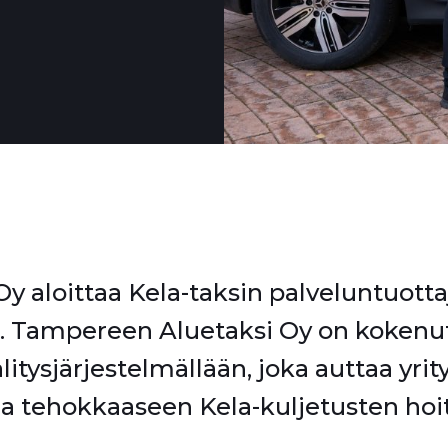
y aloittaa Kela-taksin palveluntuott
.
Tampereen Aluetaksi Oy on kokenut 
älitysjärjestelmällään, joka auttaa yrit
 tehokkaaseen Kela-kuljetusten hoi