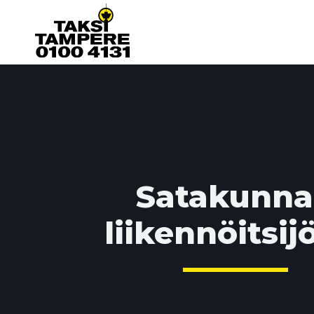
Satakunn
liikennöitsijö