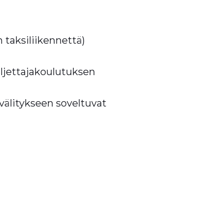
n taksiliikennettä)
kuljettajakoulutuksen
älitykseen soveltuvat