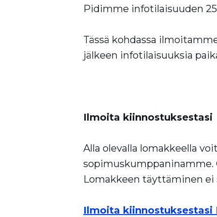
Pidimme infotilaisuuden 25.
Tässä kohdassa ilmoitamme 
jälkeen infotilaisuuksia pai
Ilmoita kiinnostuksestasi
Alla olevalla lomakkeella vo
sopimuskumppaninamme. Ol
Lomakkeen täyttäminen ei s
Ilmoita kiinnostuksestas