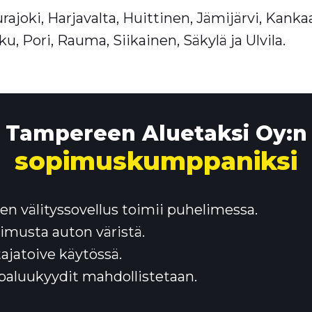
ajoki, Harjavalta, Huittinen, Jämijärvi, Kank
u, Pori, Rauma, Siikainen, Säkylä ja Ulvila.
Tampereen Aluetaksi Oy:n
sopimus­kumppaniksi
ten välityssovellus toimii puhelimessa.
timusta auton väristä.
tajatoive käytössä.
aluukyydit mahdollistetaan.