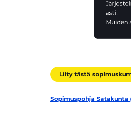
Järjeste
asti.
Muiden a
Liity tästä sopimusku
Sopimuspohja Satakunta (