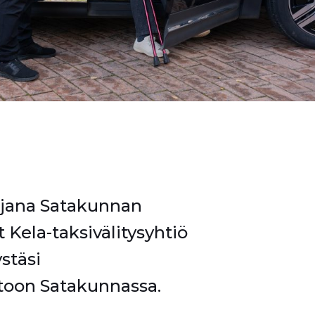
ajana Satakunnan
Kela-taksivälitysyhtiö
ystäsi
toon Satakunnassa.