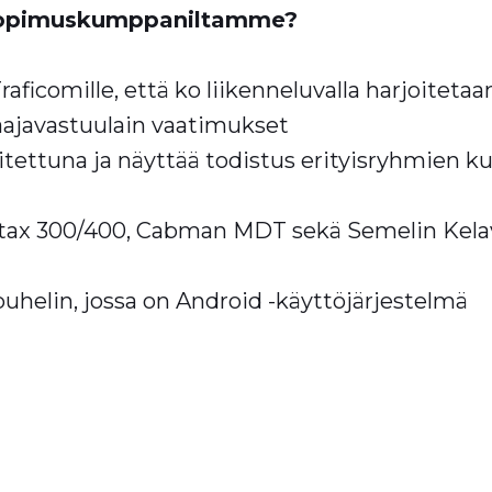
sopimuskumppaniltamme?
aficomille, että ko liikenneluvalla harjoitetaa
laajavastuulain vaatimukset
uoritettuna ja näyttää todistus erityisryhmien 
tax 300/400, Cabman MDT sekä Semelin Kelav
ypuhelin, jossa on Android -käyttöjärjestelmä