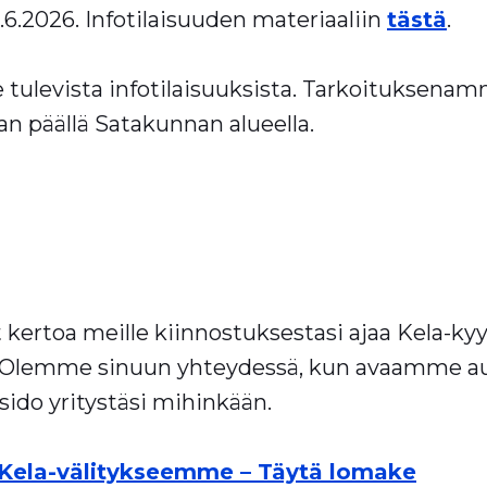
6.2026. Infotilaisuuden materiaaliin
tästä
.
tulevista infotilaisuuksista. Tarkoituksenam
kan päällä Satakunnan alueella.
it kertoa meille kiinnostuksestasi ajaa Kela-ky
emme sinuun yhteydessä, kun avaamme autoi
ido yritystäsi mihinkään.
i Kela-välitykseemme – Täytä lomake